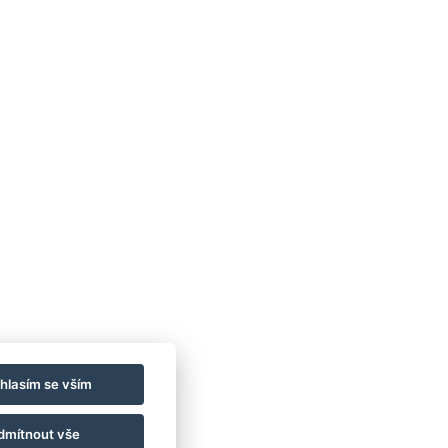
VOP
GDPR / COOKIES
KARIÉRA
hlasím se vším
Zámek Chateau Čejkovice
dmítnout vše