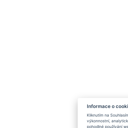
&nbsp;
KXG Hospitality
provozuje tento
hotel.
Informace o cook
Kliknutím na Souhlasí
výkonnostní, analytic
pohodlné používání we