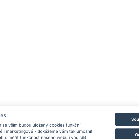
Rezervovat velikonoční pobyt
⇓
Facebook
Instagram
LinkedIn
Newsletter
ies
Sou
m se vším budou uloženy cookies funkční,
ké i marketingové - dokážeme vám tak umožnit
O
bu, měřit funkčnost našeho webu i vás cílit