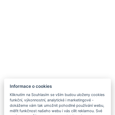
&nbsp;
KXG Hospitality
provozuje tento
hotel.
Facebook
Instagram
LinkedIn
Newsletter
VOP
Informace o cookies
Kliknutím na Souhlasím se vším budou uloženy cookies
GDPR / COOKIES
funkční, výkonnostní, analytické i marketingové -
dokážeme vám tak umožnit pohodlné používání webu,
KARIÉRA
měřit funkčnost našeho webu i vás cílit reklamou. Své