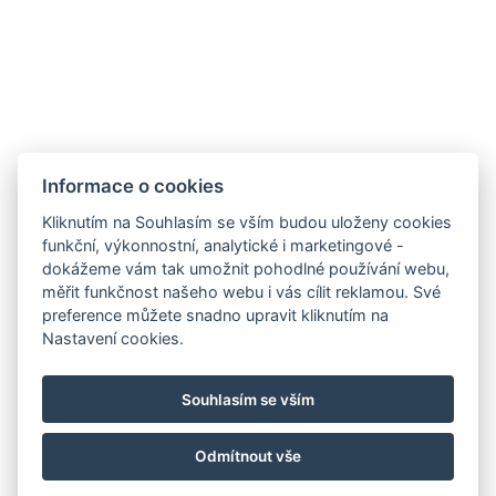
LinkedIn
Newsletter
VOP
Informace o cookies
Kliknutím na Souhlasím se vším budou uloženy cookies
GDPR / COOKIES
funkční, výkonnostní, analytické i marketingové -
dokážeme vám tak umožnit pohodlné používání webu,
KARIÉRA
měřit funkčnost našeho webu i vás cílit reklamou. Své
preference můžete snadno upravit kliknutím na
Nastavení cookies.
Zámek Chateau Čejkovice
Souhlasím se vším
Odmítnout vše