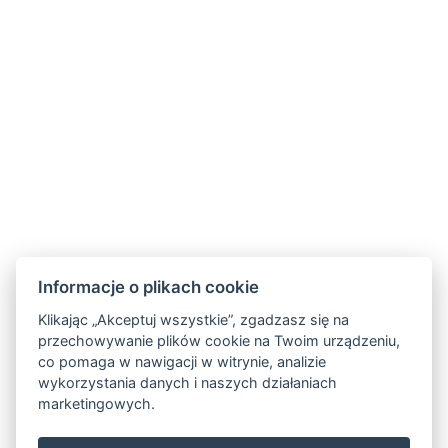
Facebook
Instagram
LinkedIn
Informacje o plikach cookie
Newsletter
Klikając „Akceptuj wszystkie”, zgadzasz się na
przechowywanie plików cookie na Twoim urządzeniu,
co pomaga w nawigacji w witrynie, analizie
wykorzystania danych i naszych działaniach
marketingowych.
VOP
FAQ
FB SOUTĚŽ