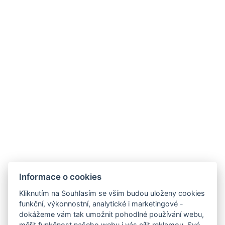
&nbsp;
KXG Hospitality
provozuje tento
hotel.
Facebook
Instagram
LinkedIn
Newsletter
VOP
Informace o cookies
Kliknutím na Souhlasím se vším budou uloženy cookies
GDPR / COOKIES
funkční, výkonnostní, analytické i marketingové -
dokážeme vám tak umožnit pohodlné používání webu,
KARIÉRA
měřit funkčnost našeho webu i vás cílit reklamou. Své